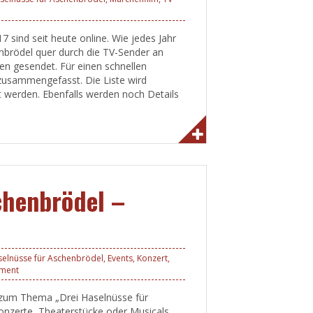
sind seit heute online. Wie jedes Jahr
nbrödel quer durch die TV-Sender an
en gesendet. Für einen schnellen
 zusammengefasst. Die Liste wird
t werden. Ebenfalls werden noch Details
chenbrödel –
selnüsse für Aschenbrödel
,
Events
,
Konzert
,
mment
s zum Thema „Drei Haselnüsse für
onzerte, Theaterstücke oder Musicals.