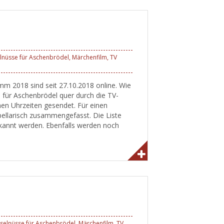
lnüsse für Aschenbrödel
,
Märchenfilm
,
TV
m 2018 sind seit 27.10.2018 online. Wie
 für Aschenbrödel quer durch die TV-
hen Uhrzeiten gesendet. Für einen
bellarisch zusammengefasst. Die Liste
bekannt werden. Ebenfalls werden noch
selnüsse für Aschenbrödel
,
Märchenfilm
,
TV