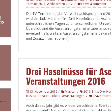
Termine 2017
,
Weihnachten 2017
Leave a comment
Die TV-Termine für das Vorweihnachtsprogramm 2017 
|
wird der Kult-Märchenfilm Drei Haselnüsse für Asche
15
unterschiedlichen Tagen zu unterschiedlichen Uhrzeit
Überblick sind die Ausstrahlungstermine tabellarisch
erweitert, falls weitere Ausstrahlungstermine bekann
und Zusatzinformationen […]
Drei Haselnüsse für As
Veranstaltungen 2016
13. November 2016
Musical
2016
,
3hfa
,
Drei Ha
Musical
,
Theater
,
Tickets
,
Veranstaltungen
Leave a co
Auch dieses Jahr gibt es wieder verschiedene Event
Aschenbrödel“. Neben Kinoveranstaltungen gibt es K