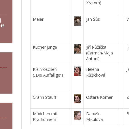
Kramm)
Meier
Jan Šůs
V
|
15
Küchenjunge
Jiří Růžička
H
(Carmen-Maja
Antoni)
Kleinröschen
Helena
J
(„Die Auffällige“)
Růžičková
Gräfin Stauff
Ostara Körner
Z
Mädchen mit
Danuše
B
Brathühnern
Mikulová