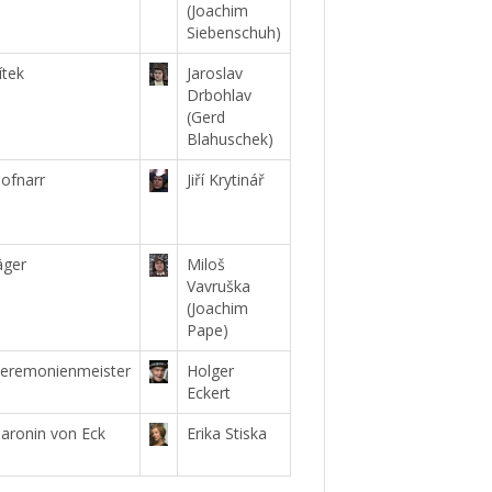
(Joachim
Siebenschuh)
ítek
Jaroslav
Drbohlav
(Gerd
Blahuschek)
ofnarr
Jiří Krytinář
äger
Miloš
Vavruška
(Joachim
Pape)
eremonienmeister
Holger
Eckert
aronin von Eck
Erika Stiska