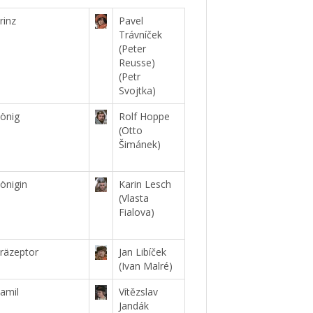
rinz
Pavel
Trávníček
(Peter
Reusse)
(Petr
Svojtka)
önig
Rolf Hoppe
(Otto
Šimánek)
önigin
Karin Lesch
(Vlasta
Fialova)
räzeptor
Jan Libíček
(Ivan Malré)
amil
Vítězslav
Jandák