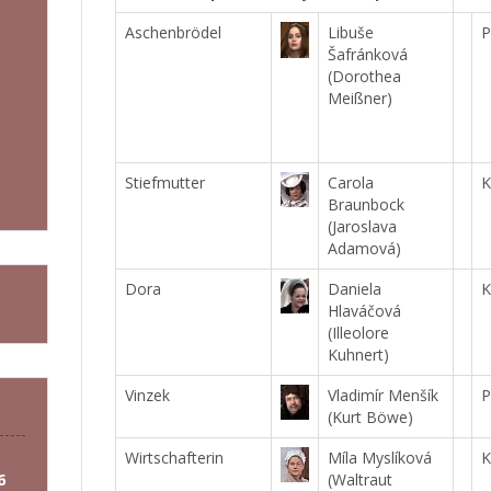
Aschenbrödel
Libuše
P
Šafránková
(Dorothea
Meißner)
Stiefmutter
Carola
K
Braunbock
(Jaroslava
Adamová)
Dora
Daniela
K
Hlaváčová
(Illeolore
Kuhnert)
Vinzek
Vladimír Menšík
P
(Kurt Böwe)
Wirtschafterin
Míla Myslíková
K
6
(Waltraut