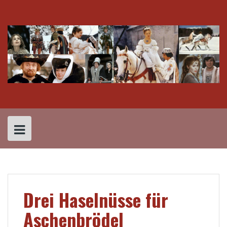
Skip
to
content
Drei Haselnüsse für
Aschenbrödel