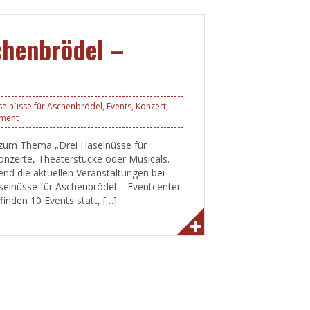
chenbrödel –
selnüsse für Aschenbrödel
,
Events
,
Konzert
,
mment
s zum Thema „Drei Haselnüsse für
onzerte, Theaterstücke oder Musicals.
end die aktuellen Veranstaltungen bei
selnüsse für Aschenbrödel – Eventcenter
inden 10 Events statt, […]