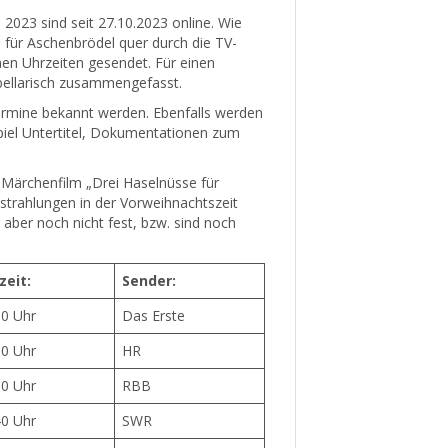
023 sind seit 27.10.2023 online. Wie
 für Aschenbrödel quer durch die TV-
hen Uhrzeiten gesendet. Für einen
abellarisch zusammengefasst.
stermine bekannt werden. Ebenfalls werden
iel Untertitel, Dokumentationen zum
Märchenfilm „Drei Haselnüsse für
strahlungen in der Vorweihnachtszeit
 aber noch nicht fest, bzw. sind noch
zeit:
Sender:
00 Uhr
Das Erste
30 Uhr
HR
00 Uhr
RBB
40 Uhr
SWR