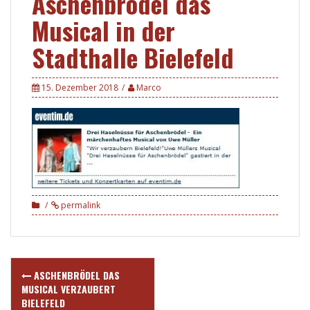
Aschenbrödel das
Musical in der
Stadthalle Bielefeld
15. Dezember 2018
Marco
permalink
Post
ASCHENBRÖDEL DAS
navigation
MUSICAL VERZAUBERT
BIELEFELD